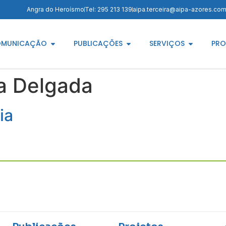
Angra do Heroísmo
Tel: 295 213 139
aipa.terceira@aipa-azores.co
MUNICAÇÃO
PUBLICAÇÕES
SERVIÇOS
PRO
a Delgada
ia