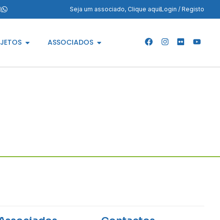
m
Seja um associado, Clique aqui
Login / Registo
JETOS
ASSOCIADOS