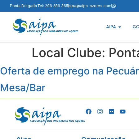
Ponta Delgada
Tel: 296 286 365
aipa@aipa-azores.com
AIPA
CO
Local Clube:
Pont
Oferta de emprego na Pecuár
Mesa/Bar