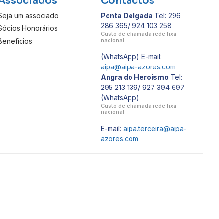
Associados
Contactos
Seja um associado
Ponta Delgada
Tel: 296
286 365/ 924 103 258
Sócios Honorários
Custo de chamada rede fixa
Benefícios
nacional
(WhatsApp) E-mail:
aipa@aipa-azores.com
Angra do Heroísmo
Tel:
295 213 139/ 927 394 697
(WhatsApp)
Custo de chamada rede fixa
nacional
E-mail:
aipa.terceira@aipa-
azores.com