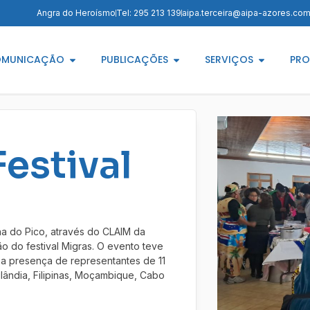
Angra do Heroísmo
Tel: 295 213 139
aipa.terceira@aipa-azores.co
MUNICAÇÃO
PUBLICAÇÕES
SERVIÇOS
PRO
Festival
a do Pico, através do CLAIM da
ão do festival Migras. O evento teve
 a presença de representantes de 11
ailândia, Filipinas, Moçambique, Cabo