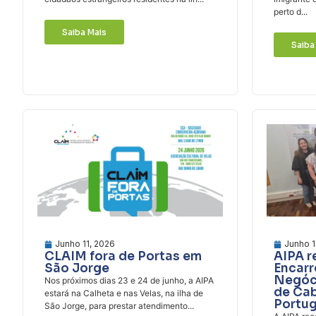
perto d...
Saiba Mais
Saiba
Junho 11, 2026
Junho 1
CLAIM fora de Portas em
AIPA r
São Jorge
Encar
Negóc
Nos próximos dias 23 e 24 de junho, a AIPA
de Ca
estará na Calheta e nas Velas, na ilha de
Portug
São Jorge, para prestar atendimento...