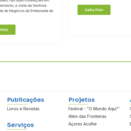
ebeu, nas suas instalações em
eroísmo, a visita da Senhora
Saiba Mais
da de Negócios da Embaixada de
 Mais
Publicações
Projetos
Livros e Revistas
Festival - "O Mundo Aqui"'
Além das Fronteiras
Serviços
Açores Acolhe