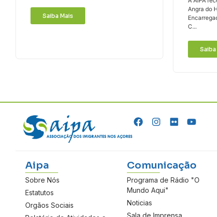
A AIPA rec
Angra do H
Saiba Mais
Encarrega
C...
Saiba
Aipa
Comunicação
Sobre Nós
Programa de Rádio "O
Mundo Aqui"
Estatutos
Noticias
Orgãos Sociais
Sala de Imprensa