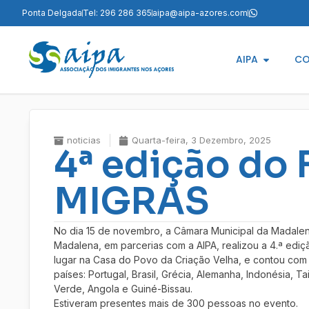
Ponta Delgada
Tel: 296 286 365
aipa@aipa-azores.com
AIPA
CO
noticias
Quarta-feira, 3 Dezembro, 2025
4ª edição do 
MIGRAS
No dia 15 de novembro, a Câmara Municipal da Madalen
Madalena, em parcerias com a AIPA, realizou a 4.ª ediç
lugar na Casa do Povo da Criação Velha, e contou com
países: Portugal, Brasil, Grécia, Alemanha, Indonésia, T
Verde, Angola e Guiné-Bissau.
Estiveram presentes mais de 300 pessoas no evento.