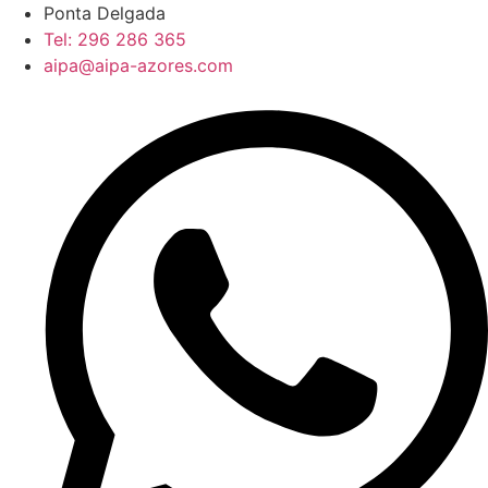
Pular
Ponta Delgada
para
Tel: 296 286 365
o
aipa@aipa-azores.com
conteúdo