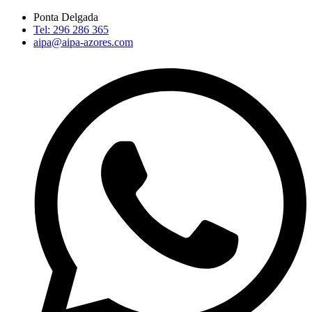
Pular
Ponta Delgada
para
Tel: 296 286 365
o
aipa@aipa-azores.com
conteúdo