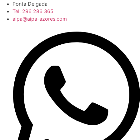
Pular
Ponta Delgada
para
Tel: 296 286 365
o
aipa@aipa-azores.com
conteúdo