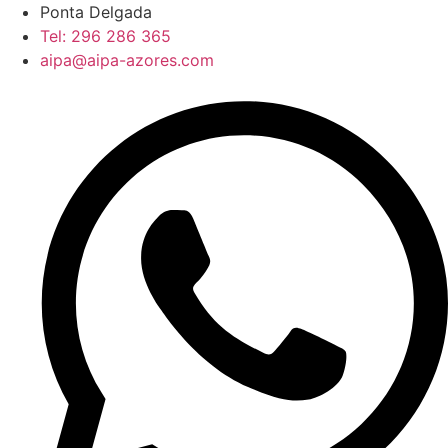
Pular
Ponta Delgada
para
Tel: 296 286 365
o
aipa@aipa-azores.com
conteúdo